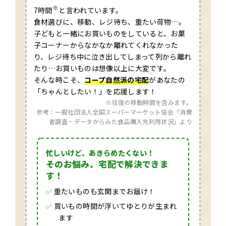
※
7時間
と言われています。
食材選びに、移動、レジ待ち、重たい荷物…。
子どもと一緒にお買いものをしていると、お菓
子コーナーからなかなか離れてくれなかった
り、レジ待ち中に泣き出してしまって列から離れ
たり…お買いものは想像以上に大変です。
そんな時こそ、
コープ自然派の宅配
があなたの
「ちゃんとしたい！」を応援します！
※往復の移動時間を含みます。
参考：一般社団法人全国スーパーマーケット協会「消費
者調査・データからみた食品購入先利用状況」より
忙しいけど、あきらめたくない！
そのお悩み、宅配で解決できま
す！
✅
重たいものも玄関までお届け！
✅
買いもの時間が浮いてゆとりが生まれ
ます