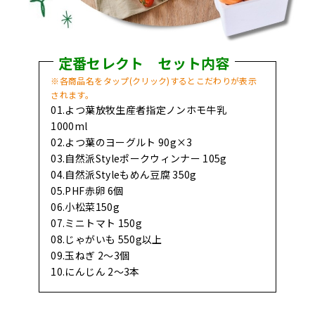
定番セレクト セット内容
※各商品名をタップ(クリック)するとこだわりが表示
されます。
01.よつ葉放牧生産者指定ノンホモ牛乳
1000ml
02.よつ葉のヨーグルト 90g×3
03.自然派Styleポークウィンナー 105g
04.自然派Styleもめん豆腐 350g
05.PHF赤卵 6個
06.小松菜150g
07.ミニトマト 150g
08.じゃがいも 550g以上
09.玉ねぎ 2～3個
10.にんじん 2～3本