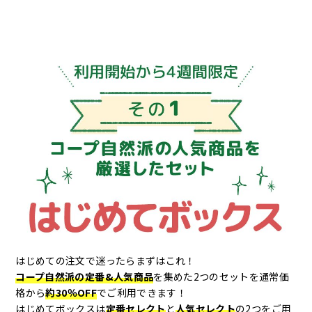
はじめての注文で迷ったらまずはこれ！
コープ自然派の定番&人気商品
を集めた2つのセットを通常価
格から
約30％OFF
でご利用できます！
はじめてボックスは
定番セレクト
と
人気セレクト
の2つをご用