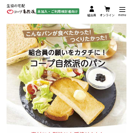
生協の宅配
未加入・ご利用検討者向け
menu
組合員
オンライン