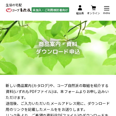
生協の宅配
未加入・ご利用検討者向け
menu
組合員
オンライン
商品案内・資料
ダウンロード申込
新しい商品案内(カタログ)や、コープ自然派の取組を紹介する
資料(いずれもPDFファイル)は、本フォームよりお申し込みい
ただけます。
送信後、ご入力いただいたメールアドレス宛に、ダウンロード
用のリンクを記載したメールををお送りします。
リンク先より、ご希望の資料(PDFファイル)のダウンロードを