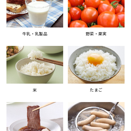
牛乳・乳製品
野菜・果実
米
たまご