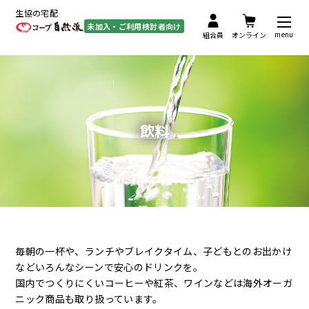
生協の宅配
未加入・ご利用検討者向け
menu
組合員
オンライン
飲料
毎朝の一杯や、ランチやブレイクタイム、子どもとのお出かけ
などいろんなシーンで安心のドリンクを。
国内でつくりにくいコーヒーや紅茶、ワインなどは海外オーガ
ニック商品も取り扱っています。