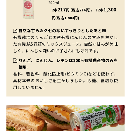
200ml
217
、
1,300
2本
円 (税込234円)
12本
円(税込1,404円)
自然な甘み＆クセのないすっきりとしたあと味
有機栽培のりんごと国産有機にんじんの甘みを生かし
た有機JAS認証のミックスジュース。自然な甘みが美味
しく、にんじん嫌いのお子さんにも好評です。
りんご、にんじん、レモンは100%有機農産物のみを
使用。
香料、着色料、酸化防止剤(ビタミンC)などを使わず、
素材本来のおいしさを生かしました。砂糖、食塩も使
用していません。