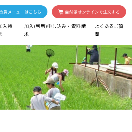
合員
メニューはこちら
自然派
オンライン
で注文する
加入特
加入(利用)申し込み・資料請
よくあるご質
典
求
問