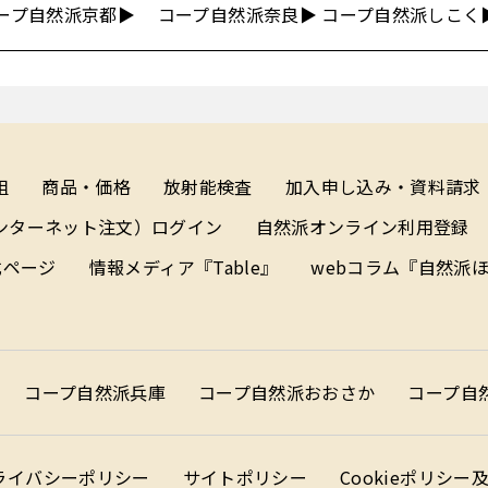
ープ自然派京都▶
コープ自然派奈良▶
コープ自然派しこく
組
商品・価格
放射能検査
加入申し込み・資料請求
ンターネット注文）ログイン
自然派オンライン利用登録
式ページ
情報メディア『Table』
webコラム『自然派
コープ自然派兵庫
コープ自然派おおさか
コープ自
ライバシーポリシー
サイトポリシー
Cookieポリシ