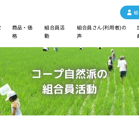
組
取
商品・価
組合員活
組合員さん(利用者)の
格
動
声
コープ自然派の
組合員活動