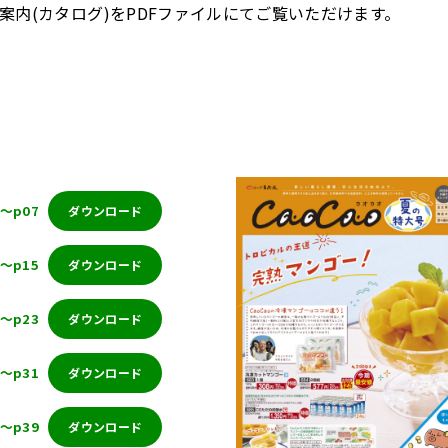
内(カタログ)をPDFファイルにてご覧いただけます。
1～p07
ダウンロード
8～p15
ダウンロード
6～p23
ダウンロード
4～p31
ダウンロード
2～p39
ダウンロード