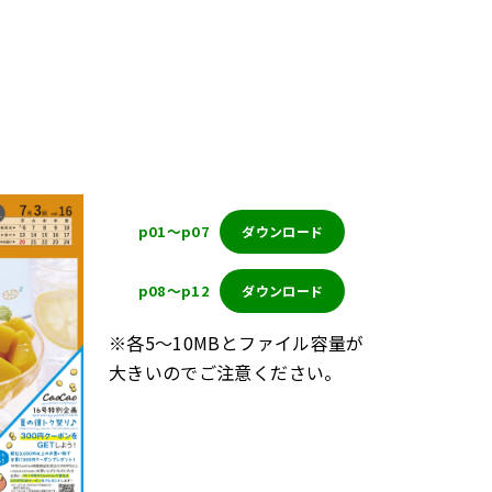
p01～p07
ダウンロード
p08～p12
ダウンロード
※各5～10MBとファイル容量が
大きいのでご注意ください。