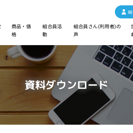
組
取
商品・価
組合員活
組合員さん(利用者)の
格
動
声
資料ダウンロード