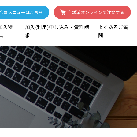
合員
メニューはこちら
自然派
オンライン
で注文する
加入特
加入(利用)申し込み・資料請
よくあるご質
典
求
問