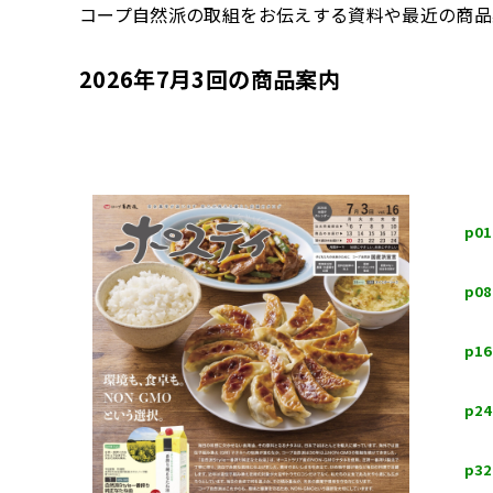
コープ自然派の取組をお伝えする資料や最近の商品案
2026年7月3回の商品案内
p0
p0
p1
p2
p3