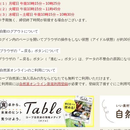
（１）月曜日 午前10時15分～10時25分
（２）火曜日 午前10時15分～11時45分
（３）水曜日～土曜日 午前10時15分～10時30分
※予期無く、締切終了時間が前後する場合がございます。
自動ログアウトについて
ログイン内のページを開いてブラウザの操作をしない状態（アイドル状態）が約30
ブラウザの『←戻る』ボタンについて
ブラウザの『←戻る』ボタン（『進む→』ボタン）は、データの不整合の原因にな
自然派オンラインのご利用について
コープ自然派に加入済みの方ならどなたでも無料でご利用いただけます。
ご利用前には
自然派オンライン新規利用登録
が必要です。登録完了後すぐにご利用