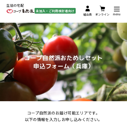
生協の宅配
未加入・ご利用検討者向け
menu
組合員
オンライン
コープ自然派おためしセット
申込フォーム（兵庫）
コープ自然派のお届け可能エリアです。
以下の情報を入力しお申し込みください。