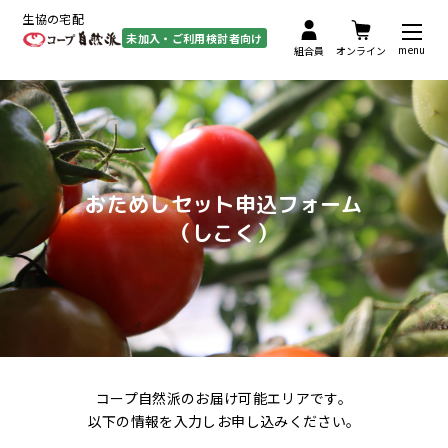
生協の宅配
未加入・ご利用検討者向け
menu
組合員
オンライン
おためしセット申込フォーム
（しこく）
コープ自然派のお届け可能エリアです。
以下の情報を入力しお申し込みください。