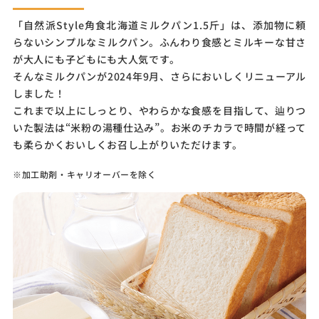
バター
「自然派Style角食北海道ミルクパン1.5斤」は、添加物に頼
らないシンプルなミルクパン。ふんわり食感とミルキーな甘さ
が大人にも子どもにも大人気です。
そんなミルクパンが2024年9月、さらにおいしくリニューアル
風味豊かな豊潤な味わい。
しました！
これまで以上にしっとり、やわらかな食感を目指して、辿りつ
いた製法は“米粉の湯種仕込み”。お米のチカラで時間が経って
も柔らかくおいしくお召し上がりいただけます。
※加工助剤・キャリオーバーを除く
砂 糖
コクのある味わいとまろやかな甘み。