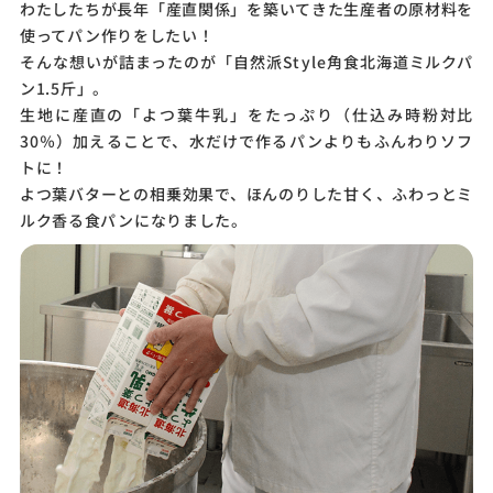
わたしたちが長年「産直関係」を築いてきた
生産者の原材料を
使ってパン作りをしたい！
そんな想いが詰まったのが
「自然派Style角食北海道ミルクパ
ン1.5斤」。
生地に産直の「よつ葉牛乳」をたっぷり
（仕込み時粉対比
30％）加えることで、
水だけで作るパンよりもふんわりソフ
トに！
よつ葉バターとの相乗効果で、
ほんのりした甘く、
ふわっとミ
ルク香る食パンになりました。