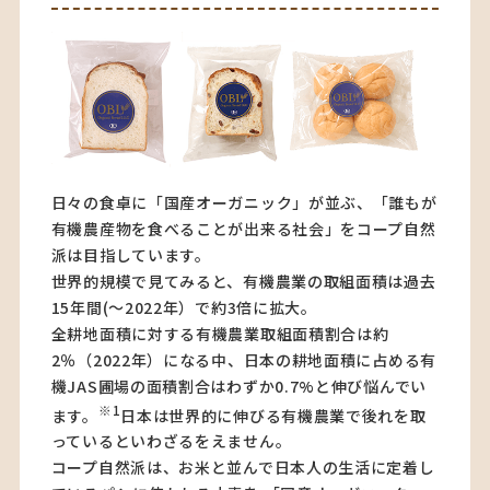
日々の食卓に「国産オーガニック」が並ぶ、「誰もが
有機農産物を食べることが出来る社会」をコープ自然
派は目指しています。
世界的規模で見てみると、有機農業の取組面積は過去
15年間(～2022年）で約3倍に拡大。
全耕地面積に対する有機農業取組面積割合は約
2％（2022年）になる中、日本の耕地面積に占める有
機JAS圃場の面積割合はわずか0.7%と伸び悩んでい
※1
ます。
日本は世界的に伸びる有機農業で後れを取
っているといわざるをえません。
コープ自然派は、お米と並んで日本人の生活に定着し