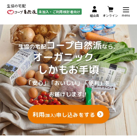
生協の宅配
未加入・ご利用検討者向け
menu
組合員
オンライン
コープ自然派
生協の宅配
なら、
オーガニック、
しかもお手頃
「安心」「おいしい」「便利」を
お届けします！
利用
申し込みをする
(加入)