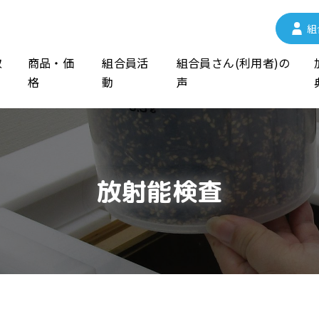
組
取
商品・価
組合員活
組合員さん(利用者)の
格
動
声
放射能検査