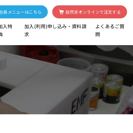
合員
メニューはこちら
自然派
オンライン
で注文する
加入特
加入(利用)申し込み・資料請
よくあるご質
典
求
問