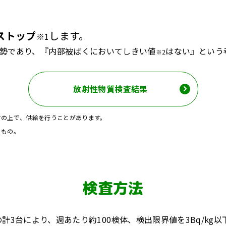
ストップ
します。
※1
勢であり、『内部被ばくにおいてしきい値
はない』という
※2
放射性物質検査結果
せの上で、供給を行うことがあります。
るもの。
検査方法
GC2520の計3台により、週あたり約100検体、検出限界値を3Bq