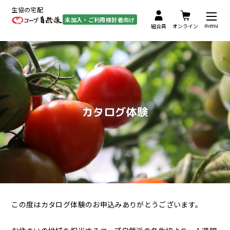
生協の宅配
未加入・ご利用検討者向け
menu
組合員
オンライン
カタログ体験
この度はカタログ体験のお申込みありがとうございます。