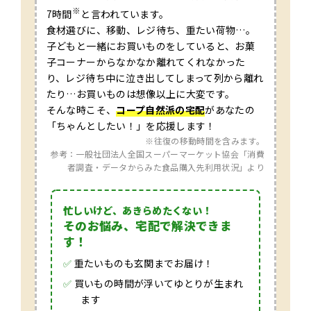
※
7時間
と言われています。
食材選びに、移動、レジ待ち、重たい荷物…。
子どもと一緒にお買いものをしていると、お菓
子コーナーからなかなか離れてくれなかった
り、レジ待ち中に泣き出してしまって列から離れ
たり…お買いものは想像以上に大変です。
そんな時こそ、
コープ自然派の宅配
があなたの
「ちゃんとしたい！」を応援します！
※往復の移動時間を含みます。
参考：一般社団法人全国スーパーマーケット協会「消費
者調査・データからみた食品購入先利用状況」より
忙しいけど、あきらめたくない！
そのお悩み、宅配で解決できま
す！
✅
重たいものも玄関までお届け！
✅
買いもの時間が浮いてゆとりが生まれ
ます