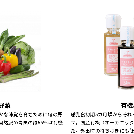
野菜
有機
かな味覚を育むために旬の野
離乳食初期5カ月頃からそれ
自然派の青果の約65％は有機
プ。国産有機（オーガニッ
た。外出時の持ち歩きにも