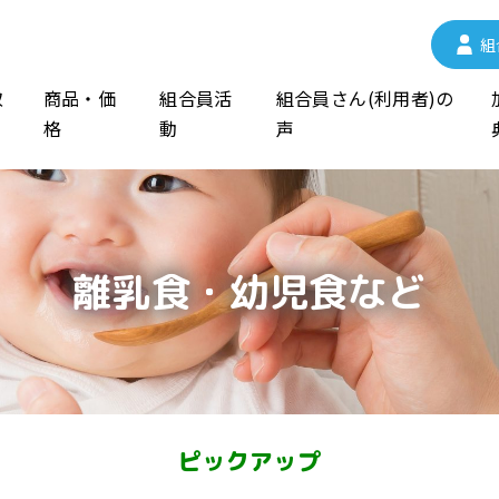
組
取
商品・価
組合員活
組合員さん(利用者)の
格
動
声
離乳食・
幼児食など
ピックアップ