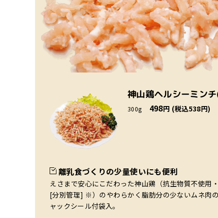
神山鶏ヘルシーミンチ
498
円 (税込538円)
300g
離乳食づくりの少量使いにも便利
えさまで安心にこだわった神山鶏（抗生物質不使用
[分別管理] ※）のやわらかく脂肪分の少ないムネ肉
ャックシール付袋入。