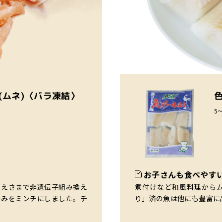
(ムネ)〈バラ凍結〉
5
お子さんも食べやす
・えさまで非遺伝子組み換え
煮付けなど和風料理から
のみをミンチにしました。チ
り」済の魚は他にも豊富に