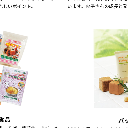
れしいポイント。
います。お子さんの成長と発
食品
パ
麦・そば・落花生・えび・か