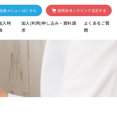
合員
メニューはこちら
自然派
オンライン
で注文する
加入特
加入(利用)申し込み・資料請
よくあるご質
典
求
問