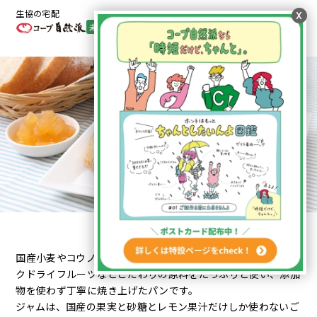
生協の宅配
x
未加入・ご利用検討者向け
menu
組合員
オンライン
パン・ジャム
国産小麦やコウノトリを育むお米、よつ葉バター、オーガニッ
クドライフルーツなどこだわりの原料をたっぷりと使い、添加
物を使わず丁寧に焼き上げたパンです。
ジャムは、国産の果実と砂糖とレモン果汁だけしか使わないご