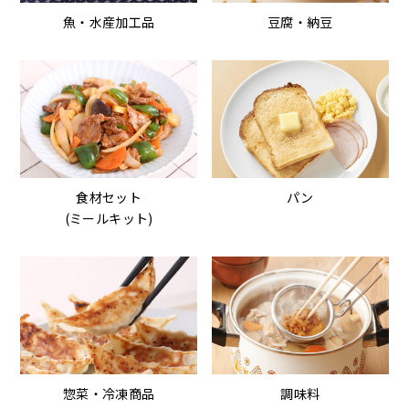
魚・水産加工品
豆腐・納豆
食材セット
パン
(ミールキット)
惣菜・冷凍商品
調味料