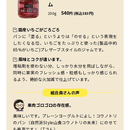
ム
540
200g
円 (税込583円)
国産いちごがごろごろ
パンに「塗る」というよりは「のせる」という表現を
したくなる位、いちごをたっぷりと使った(製品中約
65％がいちご)プレザーブスタイルのジャムです。
風味とコクが違います。
増粘剤を使わない分、しっかり水分を飛ばしながら、
同時に果実のフレッシュ感・粒感もしっかり感じられ
るよう、絶妙な火加減で仕上げています。
組合員さんの声
果肉ゴロゴロの存在感。
美味しいです。プレーンヨーグルトによし！コウノトリ
のパン（自然派Style山食コウノトリの未来）にのせて
も最高です！（Tさん）