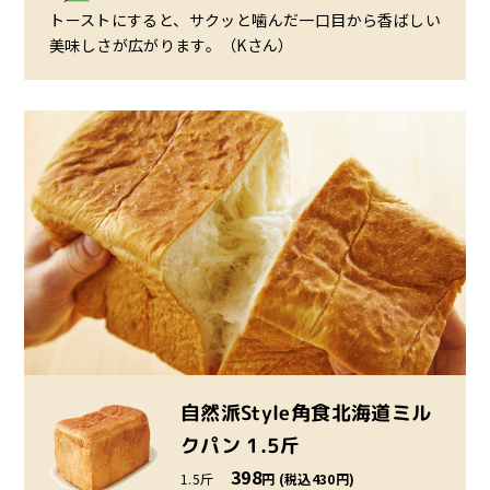
トーストにすると、サクッと噛んだ一口目から香ばしい
美味しさが広がります。（Kさん）
自然派Style角食北海道ミル
クパン 1.5斤
398
1.5斤
円 (税込430円)