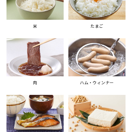
米
たまご
肉
ハム・ウィンナー