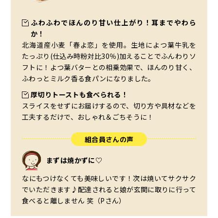
ふわふわでほんのり甘い仕上がり！耳までやわら
か！
北海道産小麦「春よ恋」を使用。生地によつ葉牛乳を
たっぷり(仕込み時粉対比30％)加えることでふんわりソ
フトに！よつ葉バターとの相乗効果で、ほんのり甘く、
ふわっとミルク香る食パンになりました。
厚切りトーストも食べられる！
スライスをせずにお届けするので、切り方や具材などを
工夫するだけで、おしゃれ＆ごちそうに！
組合員さんの声
まずは焼かずに♡
なにもつけなくても美味しいです！次は焼いてサクサク
でいただきます♪配達されると娘が玄関に取りに行って
食べると離しません 笑（Pさん）