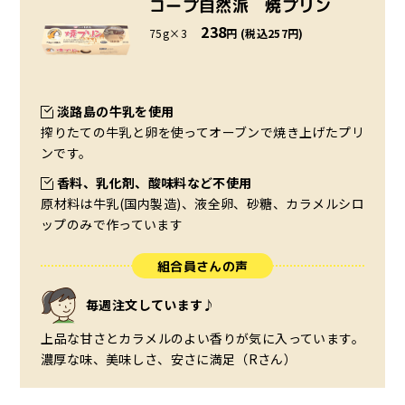
コープ自然派 焼プリン
238
75g×3
円 (税込257円)
淡路島の牛乳を使用
搾りたての牛乳と卵を使ってオーブンで焼き上げたプリ
ンです。
香料、乳化剤、酸味料など不使用
原材料は牛乳(国内製造)、液全卵、砂糖、カラメルシロ
ップのみで作っています
組合員さんの声
毎週注文しています♪
上品な甘さとカラメルのよい香りが気に入っています。
濃厚な味、美味しさ、安さに満足（Rさん）