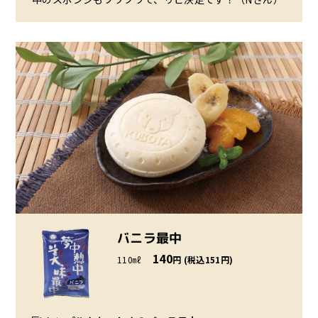
バニラ最中
140
110㎖
円 (税込151円)