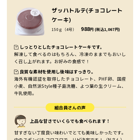
ザッハトルテ(チョコレート
ケーキ)
988
150ｇ（4号）
円 (税込1,067円)
しっとりとしたチョコレートケーキです。
解凍して食べるのはもちろん、冷凍のままでもおいし
く召し上がれます。お好みの食感で！
良質な素材を使用し後味はすっきり。
海外有機認証を取得したチョコレート、PHF卵、国産
小麦、自然派Style種子島洗糖、よつ葉の生クリーム、
牛乳使用。
組合員さんの声
上品な甘さでいくらでも食べられます！
甘すぎない丁度良い味わいでとても美味しかったです。
中のスポンジもフワフワで、リピ決定です！（Nさん）