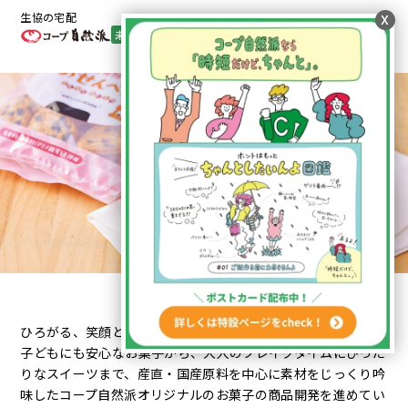
生協の宅配
x
未加入・ご利用検討者向け
menu
組合員
オンライン
菓子
ひろがる、笑顔とやさしい甘み。
子どもにも安心なお菓子から、大人のブレイクタイムにぴった
りなスイーツまで、産直・国産原料を中心に素材をじっくり吟
味したコープ自然派オリジナルのお菓子の商品開発を進めてい