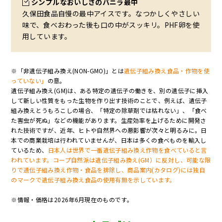
シンプルなおいしさのバニラ最中
久保田食品自慢の最中アイスです。なつかしくやさしい
味で、食べおわった後も口の中がスッキリ。PHF卵を使
用しています。
※「非遺伝子組み換え(NON-GMO)」とは
遺伝子組み換え食品・作物を使
っていない」
の意。
遺伝子組み換え(GM)は、ある特定の遺伝子の働きを、別の遺伝子に挿入
して新しい性質をもった生物を作り出す技術のことで、例えば、遺伝子
組み換えとうもろこしの場合、「特定の除草剤では枯れない」、「食べ
た害虫が死ぬ」などの機能があります。生産効率を上げるために開発さ
れた技術ですが、近年、ヒトや自然界への悪影響が次々と明るみに。日
本での商業栽培は行われていませんが、日本は多くの食べものを輸入し
ているため、
日本人は世界で一番遺伝子組み換え作物を食べていると言
われています。コープ自然派は遺伝子組み換え(GM）に反対し、可能な限
りで遺伝子組み換え作物・食品を排除し、商品案内(カタログ)には独自
のマークで遺伝子組み換え食品の使用有無を示しています。
※情報・価格は2026年6月現在のものです。