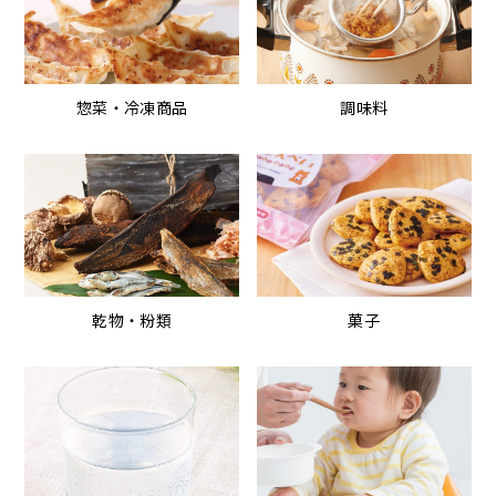
惣菜・冷凍商品
調味料
乾物・粉類
菓子