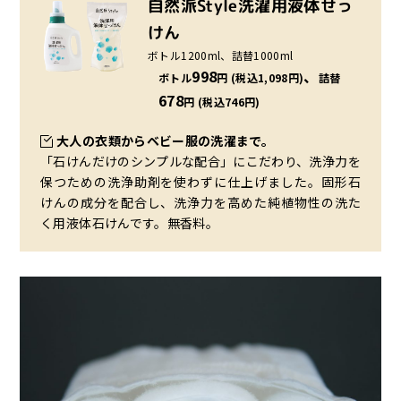
自然派Style洗濯用液体せっ
けん
ボトル
1200ml、
詰替
1000ml
998
、
ボトル
円 (税込1,098円)
詰替
678
円 (税込746円)
大人の衣類からベビー服の洗濯まで。
「石けんだけのシンプルな配合」にこだわり、洗浄力を
保つための洗浄助剤を使わずに仕上げました。固形石
けんの成分を配合し、洗浄力を高めた純植物性の洗た
く用液体石けんです。無香料。