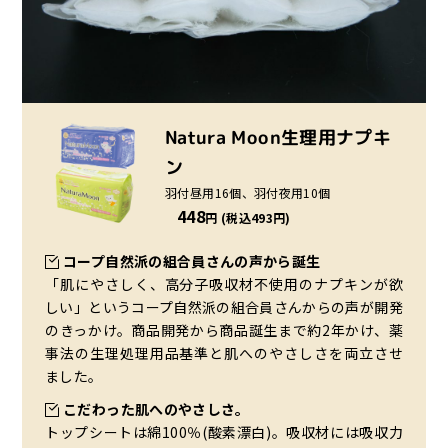
Natura Moon生理用ナプキ
ン
羽付昼用16個、羽付夜用10個
448
円 (税込493円)
コープ自然派の組合員さんの声から誕生
「肌にやさしく、高分子吸収材不使用のナプキンが欲
しい」というコープ自然派の組合員さんからの声が開発
のきっかけ。商品開発から商品誕生まで約2年かけ、薬
事法の生理処理用品基準と肌へのやさしさを両立させ
ました。
こだわった肌へのやさしさ。
トップシートは綿100％(酸素漂白)。吸収材には吸収力