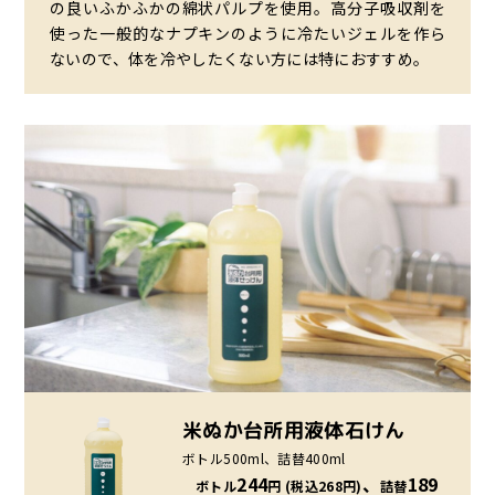
の良いふかふかの綿状パルプを使用。高分子吸収剤を
使った一般的なナプキンのように冷たいジェルを作ら
ないので、体を冷やしたくない方には特におすすめ。
米ぬか台所用液体石けん
ボトル
500ml、
詰替
400ml
244
、
189
ボトル
円 (税込268円)
詰替