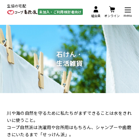
生協の宅配
未加入・ご利用検討者向け
menu
組合員
オンライン
石けん・
生活雑貨
川や海の自然を守るために私たちがまずできることは水をきれ
いに使うこと。
コープ自然派は洗濯用や台所用はもちろん、シャンプーや歯磨
きにいたるまで「せっけん派」。